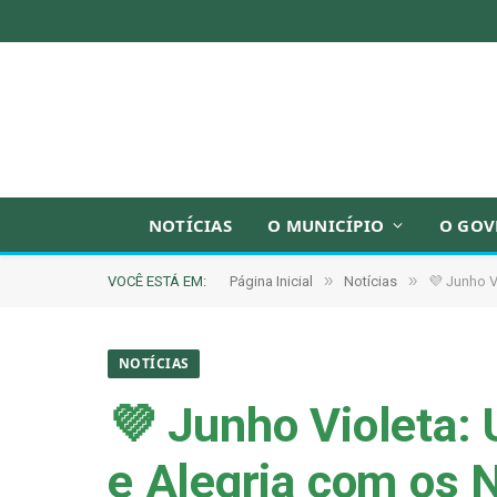
NOTÍCIAS
O MUNICÍPIO
O GOV
»
»
VOCÊ ESTÁ EM:
Página Inicial
Notícias
💜 Junho V
NOTÍCIAS
💜 Junho Violeta:
e Alegria com os 