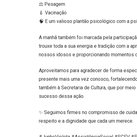
⚖ Pesagem
💉 Vacinação
🧠 E um valioso plantão psicológico com a ps
A manhã também foi marcada pela participação
trouxe toda a sua energia e tradição com a ap
nossos idosos e proporcionando momentos de
Aproveitamos para agradecer de forma especi
presente mais uma vez conosco, fortalecendo
também à Secretaria de Cultura, que por meio d
sucesso dessa ação.
✨ Seguimos firmes no compromisso de cuidar,
respeito e a dignidade que cada um merece.
#JunhoVioleta #AssistênciaSocial #SCFV 