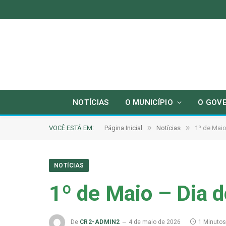
NOTÍCIAS
O MUNICÍPIO
O GOV
»
»
VOCÊ ESTÁ EM:
Página Inicial
Notícias
1º de Maio
NOTÍCIAS
1º de Maio – Dia d
De
CR2-ADMIN2
4 de maio de 2026
1 Minutos