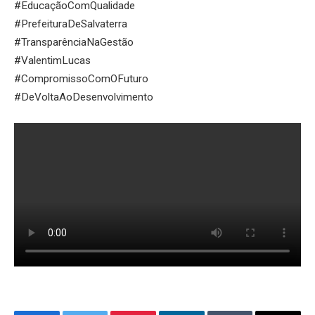
#EducaçãoComQualidade
#PrefeituraDeSalvaterra
#TransparênciaNaGestão
#ValentimLucas
#CompromissoComOFuturo
#DeVoltaAoDesenvolvimento