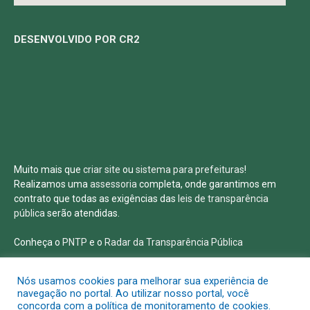
DESENVOLVIDO POR CR2
Muito mais que
criar site
ou
sistema para prefeituras
!
Realizamos uma
assessoria
completa, onde garantimos em
contrato que todas as exigências das
leis de transparência
pública
serão atendidas.
Conheça o
PNTP
e o
Radar da Transparência Pública
Nós usamos cookies para melhorar sua experiência de
navegação no portal. Ao utilizar nosso portal, você
concorda com a política de monitoramento de cookies.
Todos os direitos reservados a Prefeitura Municipal de Salvaterra