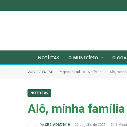
NOTÍCIAS
O MUNICÍPIO
O GOV
»
»
VOCÊ ESTÁ EM:
Página Inicial
Notícias
Alô, minha 
NOTÍCIAS
Alô, minha família
CR2-ADMIN19
De
22 de julho de 2025
1 Minut