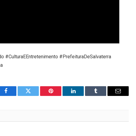
 #CulturaEEntretenimento #PrefeituraDeSalvaterra
ia
Facebook
Twitter
Pinterest
LinkedIn
Tumblr
Email