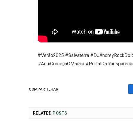
#Verão2025 #Salvaterra #DJAndreyRockDoido
#AquiComeçaOMarajó #PortalDaTransparênc
COMPARTILHAR
RELATED
POSTS