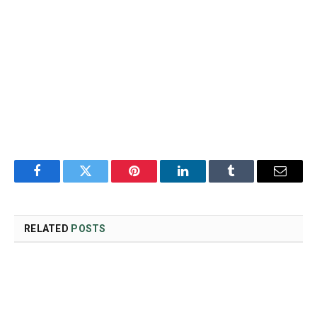
Facebook
Twitter
Pinterest
LinkedIn
Tumblr
Email
RELATED
POSTS