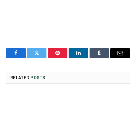
Facebook
Twitter
Pinterest
LinkedIn
Tumblr
Email
RELATED
POSTS