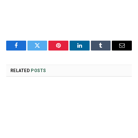
Facebook
Twitter
Pinterest
LinkedIn
Tumblr
Email
RELATED
POSTS