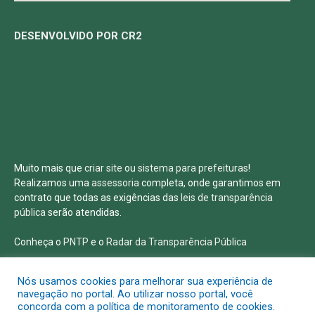
DESENVOLVIDO POR CR2
Muito mais que
criar site
ou
sistema para prefeituras
!
Realizamos uma
assessoria
completa, onde garantimos em
contrato que todas as exigências das
leis de transparência
pública
serão atendidas.
Conheça o
PNTP
e o
Radar da Transparência Pública
Nós usamos cookies para melhorar sua experiência de
navegação no portal. Ao utilizar nosso portal, você
concorda com a política de monitoramento de cookies.
Todos os direitos reservados a Prefeitura Municipal de Salvaterra