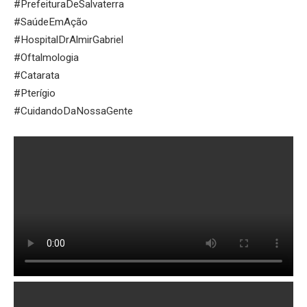
#PrefeituraDeSalvaterra
#SaúdeEmAção
#HospitalDrAlmirGabriel
#Oftalmologia
#Catarata
#Pterígio
#CuidandoDaNossaGente