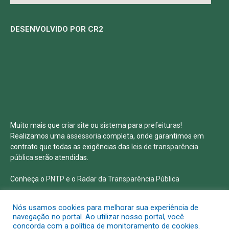
DESENVOLVIDO POR CR2
Muito mais que
criar site
ou
sistema para prefeituras
!
Realizamos uma
assessoria
completa, onde garantimos em
contrato que todas as exigências das
leis de transparência
pública
serão atendidas.
Conheça o
PNTP
e o
Radar da Transparência Pública
Nós usamos cookies para melhorar sua experiência de
navegação no portal. Ao utilizar nosso portal, você
concorda com a política de monitoramento de cookies.
Todos os direitos reservados a Prefeitura Municipal de Salvaterra