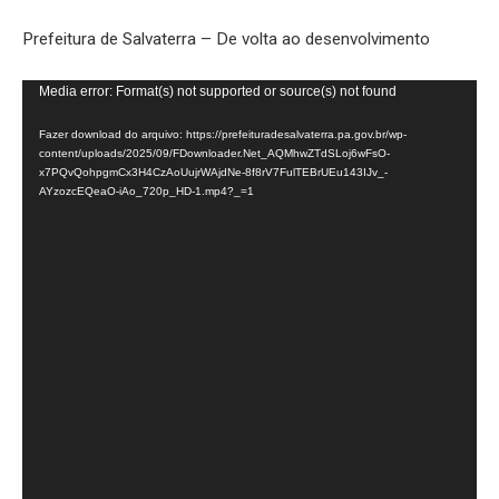
Prefeitura de Salvaterra – De volta ao desenvolvimento
Tocador
Media error: Format(s) not supported or source(s) not found
de
Fazer download do arquivo: https://prefeituradesalvaterra.pa.gov.br/wp-
vídeo
content/uploads/2025/09/FDownloader.Net_AQMhwZTdSLoj6wFsO-
x7PQvQohpgmCx3H4CzAoUujrWAjdNe-8f8rV7FulTEBrUEu143IJv_-
AYzozcEQeaO-iAo_720p_HD-1.mp4?_=1