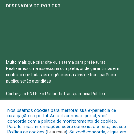
DESENVOLVIDO POR CR2
Muito mais que
criar site
ou
sistema para prefeituras
!
Realizamos uma
assessoria
completa, onde garantimos em
contrato que todas as exigências das
leis de transparência
pública
serão atendidas.
Conheça o
PNTP
e o
Radar da Transparência Pública
Nós usamos cookies para melhorar sua experiência de
navegação no portal. Ao utilizar nosso portal, você
concorda com a política de monitoramento de cookies.
Todos os direitos reservados a Prefeitura Municipal de Salvaterra
Para ter mais informações sobre como isso é feito, acesse
Política de cookies (
Leia mais
). Se você concorda, clique em