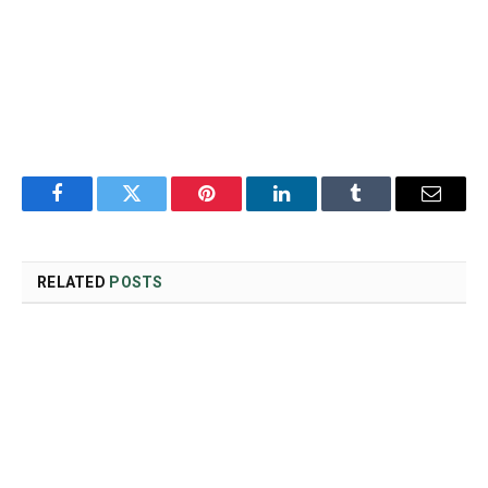
Facebook
Twitter
Pinterest
LinkedIn
Tumblr
Email
RELATED
POSTS