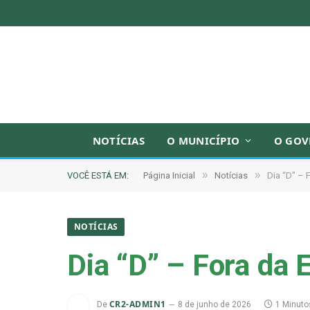
NOTÍCIAS
O MUNICÍPIO
O GOV
»
»
VOCÊ ESTÁ EM:
Página Inicial
Notícias
Dia “D” – 
NOTÍCIAS
Dia “D” – Fora da 
CR2-ADMIN1
De
8 de junho de 2026
1 Minuto