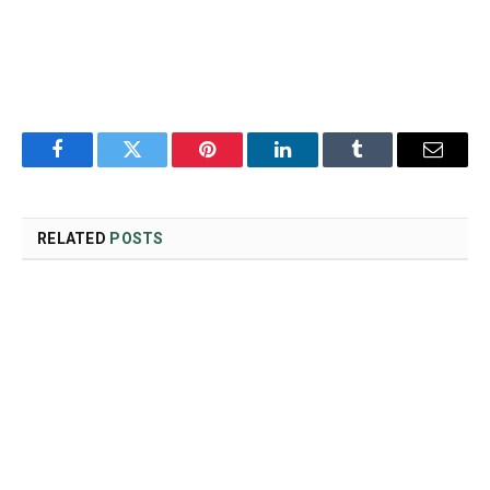
Facebook
Twitter
Pinterest
LinkedIn
Tumblr
Email
RELATED
POSTS