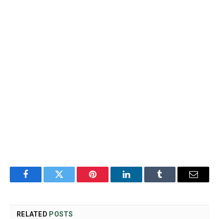
Facebook
Twitter
Pinterest
LinkedIn
Tumblr
Email
RELATED
POSTS