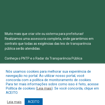
Muito mais que
criar site
ou
sistema para prefeituras
!
Realizamos uma
assessoria
completa, onde garantimos em
contrato que todas as exigências das
leis de transparência
pública
serão atendidas.
Conheça o
PNTP
e o
Radar da Transparência Pública
Nós usamos cookies para melhorar sua experiência de
navegação no portal. Ao utilizar nosso portal, você
concorda com a política de monitoramento de cookies.
Todos os direitos reservados a Prefeitura Municipal de Salvaterra
Para ter mais informações sobre como isso é feito, acesse
Política de cookies (
Leia mais
). Se você concorda, clique em
ACEITO.
Mapa do Site
Acessar Área Administrativa
Acessar o Webmail
Leia mais
ACEITO