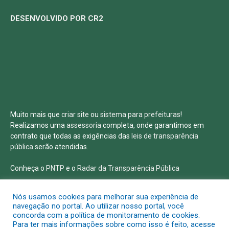
DESENVOLVIDO POR CR2
Muito mais que
criar site
ou
sistema para prefeituras
!
Realizamos uma
assessoria
completa, onde garantimos em
contrato que todas as exigências das
leis de transparência
pública
serão atendidas.
Conheça o
PNTP
e o
Radar da Transparência Pública
Nós usamos cookies para melhorar sua experiência de
navegação no portal. Ao utilizar nosso portal, você
concorda com a política de monitoramento de cookies.
Todos os direitos reservados a Prefeitura Municipal de Salvaterra
Para ter mais informações sobre como isso é feito, acesse