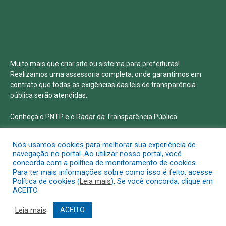
Muito mais que
criar site
ou
sistema para prefeituras
!
Realizamos uma
assessoria
completa, onde garantimos em
contrato que todas as exigências das
leis de transparência
pública
serão atendidas.
Conheça o
PNTP
e o
Radar da Transparência Pública
Nós usamos cookies para melhorar sua experiência de
navegação no portal. Ao utilizar nosso portal, você
concorda com a política de monitoramento de cookies.
Todos os direitos reservados a Prefeitura Municipal de Salvaterra
Para ter mais informações sobre como isso é feito, acesse
Política de cookies (
Leia mais
). Se você concorda, clique em
ACEITO.
Mapa do Site
Acessar Área Administrativa
Acessar o Webmail
Leia mais
ACEITO