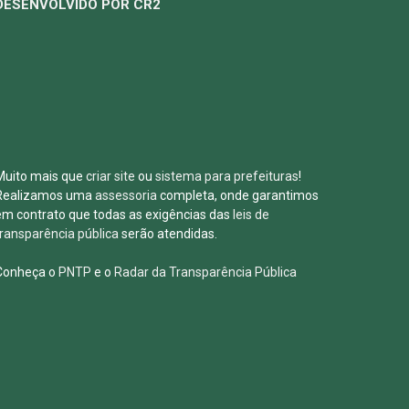
DESENVOLVIDO POR CR2
Muito mais que
criar site
ou
sistema para prefeituras
!
Realizamos uma
assessoria
completa, onde garantimos
em contrato que todas as exigências das
leis de
transparência pública
serão atendidas.
Conheça o
PNTP
e o
Radar da Transparência Pública