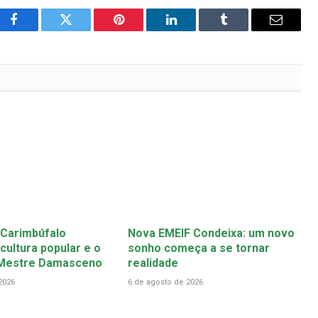
Facebook
Twitter
Pinterest
LinkedIn
Tumblr
Email
 Carimbúfalo
Nova EMEIF Condeixa: um novo
cultura popular e o
sonho começa a se tornar
 Mestre Damasceno
realidade
2026
6 de agosto de 2026