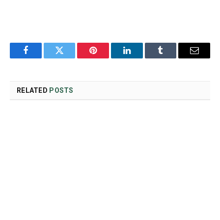
Facebook
Twitter
Pinterest
LinkedIn
Tumblr
Email
RELATED
POSTS