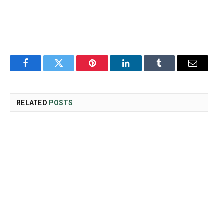
Facebook
Twitter
Pinterest
LinkedIn
Tumblr
Email
RELATED
POSTS