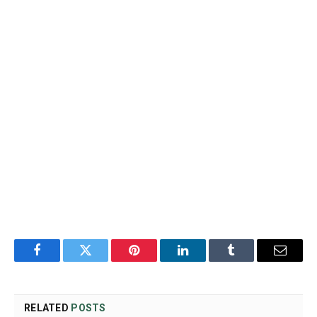
Facebook
Twitter
Pinterest
LinkedIn
Tumblr
Email
RELATED
POSTS