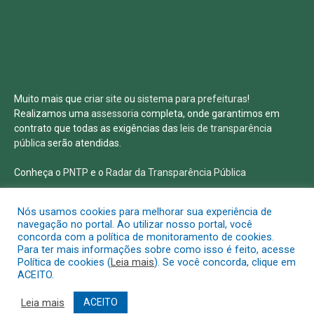
Muito mais que
criar site
ou
sistema para prefeituras
!
Realizamos uma
assessoria
completa, onde garantimos em
contrato que todas as exigências das
leis de transparência
pública
serão atendidas.
Conheça o
PNTP
e o
Radar da Transparência Pública
Nós usamos cookies para melhorar sua experiência de
navegação no portal. Ao utilizar nosso portal, você
concorda com a política de monitoramento de cookies.
Todos os direitos reservados a Prefeitura Municipal de Salvaterra
Para ter mais informações sobre como isso é feito, acesse
Política de cookies (
Leia mais
). Se você concorda, clique em
ACEITO.
Mapa do Site
Acessar Área Administrativa
Acessar o Webmail
Leia mais
ACEITO