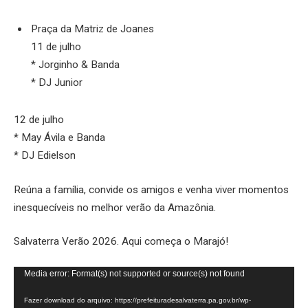
Praça da Matriz de Joanes
11 de julho
* Jorginho & Banda
* DJ Junior
12 de julho
* May Ávila e Banda
* DJ Edielson
Reúna a família, convide os amigos e venha viver momentos
inesquecíveis no melhor verão da Amazônia.
Salvaterra Verão 2026. Aqui começa o Marajó!
Tocador
Media error: Format(s) not supported or source(s) not found
de
Fazer download do arquivo: https://prefeituradesalvaterra.pa.gov.br/wp-