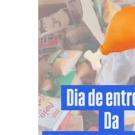
de
vídeo