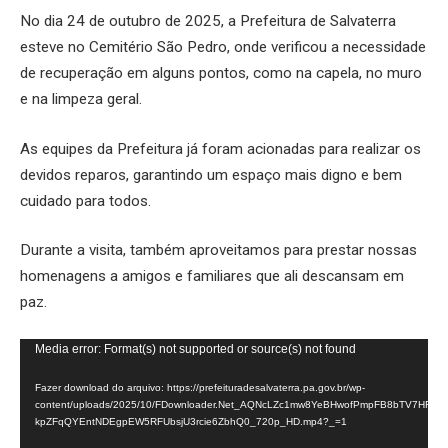
No dia 24 de outubro de 2025, a Prefeitura de Salvaterra
esteve no Cemitério São Pedro, onde verificou a necessidade
de recuperação em alguns pontos, como na capela, no muro
e na limpeza geral.
As equipes da Prefeitura já foram acionadas para realizar os
devidos reparos, garantindo um espaço mais digno e bem
cuidado para todos.
Durante a visita, também aproveitamos para prestar nossas
homenagens a amigos e familiares que ali descansam em
paz.
Tocador
Media error: Format(s) not supported or source(s) not found
de
Fazer download do arquivo: https://prefeituradesalvaterra.pa.gov.br/wp-
vídeo
content/uploads/2025/10/FDownloader.Net_AQNcLZc1mw8YeBHwofPmpFB8bTV7HFifi
kpZFqQYEntNDEgpEW5RFUbsjU3rcie6ZbhQ0_720p_HD.mp4?_=1