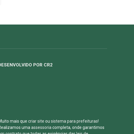
DESENVOLVIDO POR CR2
Muito mais que
criar site
ou
sistema para prefeituras
!
Realizamos uma
assessoria
completa, onde garantimos
em contrato que todas as exigências das
leis de