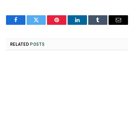
Facebook
Twitter
Pinterest
LinkedIn
Tumblr
Email
RELATED
POSTS