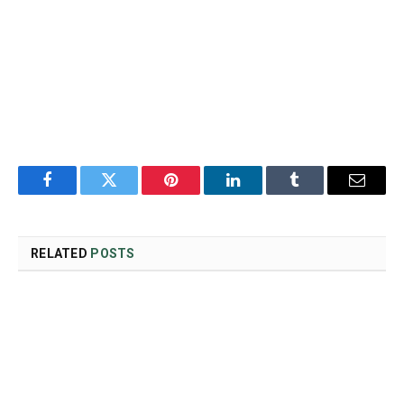
Facebook
Twitter
Pinterest
LinkedIn
Tumblr
Email
RELATED
POSTS