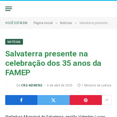
»
»
VOCÊ ESTÁ EM:
Página Inicial
Notícias
Salvaterra presente na celebração dos 35 anos da FAMEP
NOTÍCIAS
Salvaterra presente na
celebração dos 35 anos da
FAMEP
CR2-ADMIN2
De
6 de abril de 2026
1 Minutos de Leitura
Prefeitura Municipal de Salvaterra, gestão Valentim Lucas.