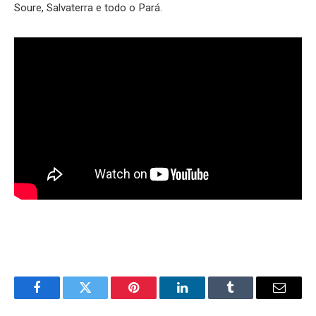
Soure, Salvaterra e todo o Pará.
Facebook
Twitter
Pinterest
LinkedIn
Tumblr
Email