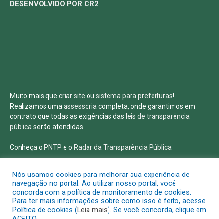
DESENVOLVIDO POR CR2
Muito mais que
criar site
ou
sistema para prefeituras
!
Realizamos uma
assessoria
completa, onde garantimos em
contrato que todas as exigências das
leis de transparência
pública
serão atendidas.
Conheça o
PNTP
e o
Radar da Transparência Pública
Nós usamos cookies para melhorar sua experiência de
navegação no portal. Ao utilizar nosso portal, você
concorda com a política de monitoramento de cookies.
Todos os direitos reservados a Prefeitura Municipal de Salvaterra
Para ter mais informações sobre como isso é feito, acesse
Política de cookies (
Leia mais
). Se você concorda, clique em
ACEITO.