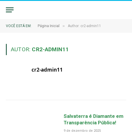
»
VOCÊ ESTÁ EM:
Página Inicial
Author: cr2-admin11
AUTOR:
CR2-ADMIN11
cr2-admin11
Salvaterra é Diamante em
Transparência Pública!
9 de dezembro de 2025